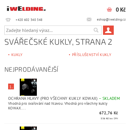
0 Kč
eshop@iwelding.cz
+420 602 340 348‎‎
SVÁŘEČSKÉ KUKLY
, STRANA 2
KUKLY
PŘÍSLUŠENSTVÍ KUKLY
NEJPRODÁVANĚJŠÍ
1.
OCHRANA HLAVY (PRO VŠECHNY KUKLY KOWAX)
–
SKLADEM
Vhodná pro svařování nad hlavou. Vhodná pro všechny kukly
KOWAX....
672,76 Kč
556 Kč
bez DPH