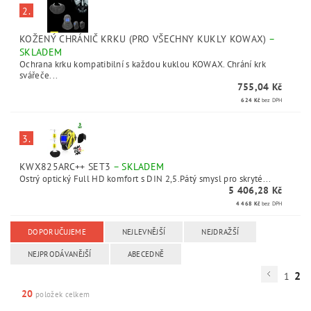
2.
KOŽENÝ CHRÁNIČ KRKU (PRO VŠECHNY KUKLY KOWAX)
–
SKLADEM
Ochrana krku kompatibilní s každou kuklou KOWAX. Chrání krk
svářeče...
755,04 Kč
624 Kč
bez DPH
3.
KWX825ARC++ SET3
–
SKLADEM
Ostrý optický Full HD komfort s DIN 2,5.Pátý smysl pro skryté...
5 406,28 Kč
4 468 Kč
bez DPH
DOPORUČUJEME
NEJLEVNĚJŠÍ
NEJDRAŽŠÍ
NEJPRODÁVANĚJŠÍ
ABECEDNĚ
2
1
20
položek celkem