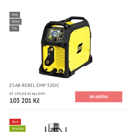
MIG
MMA
TIG
ESAB REBEL EMP 320IC
85 290,08 Kč bez DPH
103 201 Kč
Akce
Novinka