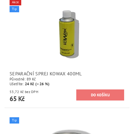
Akce
Tip
SEPARAČNÍ SPREJ KOWAX 400ML
Původně:
89 Kč
Ušetříte
:
24 Kč (–26 %)
53,72 Kč bez DPH
65 Kč
Tip