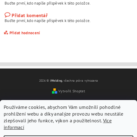
Buďte první, kdo napíše příspěvek k této položce.
Přidat komentář
Buďte první, kdo napíše příspěvek k této položce.
Přidat hodnocení
2026 ©
iWelding
, všechna práva vyhrazena
Vytvořil Shoptet
Používáme cookies, abychom Vám umožnili pohodlné
prohlížení webu a díky analýze provozu webu neustále
zlepšovali jeho funkce, výkon a použitelnost.
Více
informací
Vložením hodnocení souhlasíte s
podmínkami ochrany
osobních údajů