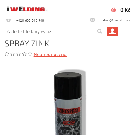
0 Kč
eshop@iwelding.cz
+420 602 340 348‎‎
SPRAY ZINK
Neohodnoceno