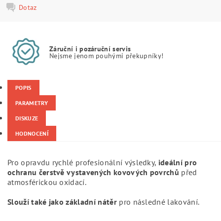
Dotaz
Záruční i pozáruční servis
Nejsme jenom pouhými překupníky!
POPIS
PARAMETRY
DISKUZE
HODNOCENÍ
Pro opravdu rychlé profesionální výsledky,
ideální pro
ochranu čerstvě vystavených kovových povrchů
před
atmosférickou oxidací.
Slouží také jako základní nátěr
pro následné lakování.