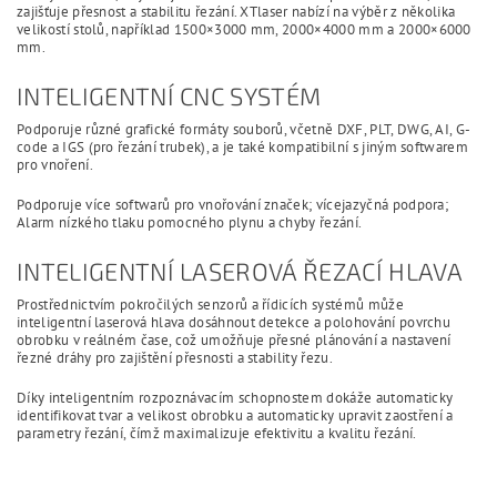
zajišťuje přesnost a stabilitu řezání. XTlaser nabízí na výběr z několika
velikostí stolů, například 1500×3000 mm, 2000×4000 mm a 2000×6000
mm.
INTELIGENTNÍ CNC SYSTÉM
Podporuje různé grafické formáty souborů, včetně DXF, PLT, DWG, AI, G-
code a IGS (pro řezání trubek), a je také kompatibilní s jiným softwarem
pro vnoření.
Podporuje více softwarů pro vnořování značek; vícejazyčná podpora;
Alarm nízkého tlaku pomocného plynu a chyby řezání.
INTELIGENTNÍ LASEROVÁ ŘEZACÍ HLAVA
Prostřednictvím pokročilých senzorů a řídicích systémů může
inteligentní laserová hlava dosáhnout detekce a polohování povrchu
obrobku v reálném čase, což umožňuje přesné plánování a nastavení
řezné dráhy pro zajištění přesnosti a stability řezu.
Díky inteligentním rozpoznávacím schopnostem dokáže automaticky
identifikovat tvar a velikost obrobku a automaticky upravit zaostření a
parametry řezání, čímž maximalizuje efektivitu a kvalitu řezání.