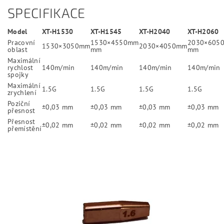
SPECIFIKACE
Model
XT-H1530
XT-H1545
XT-H2040
XT-H2060
Pracovní
1530×4550mm
2030×605
1530×3050mm
2030×4050mm
oblast
mm
mm
Maximální
rychlost
140m/min
140m/min
140m/min
140m/min
spojky
Maximální
1.5G
1.5G
1.5G
1.5G
zrychlení
Poziční
±0,03 mm
±0,03 mm
±0,03 mm
±0,03 mm
přesnost
Přesnost
±0,02 mm
±0,02 mm
±0,02 mm
±0,02 mm
přemístění