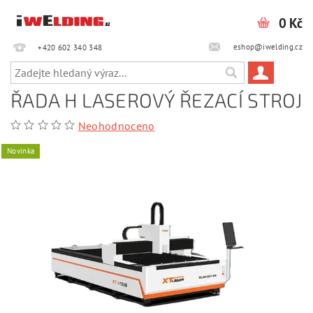
0 Kč
eshop@iwelding.cz
+420 602 340 348‎‎
ŘADA H LASEROVÝ ŘEZACÍ STROJ
Neohodnoceno
Novinka