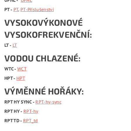
UPHL -
UPHL
PT -
PT
,
PT-Příslušenství
VYSOKOVÝKONOVÉ
VYSOKOFREKVENČNÍ:
LT -
LT
VODOU CHLAZENÉ:
WTC -
WCT
HPT -
HPT
VÝMĚNNÉ HOŘÁKY:
RPT HY SYNC -
RPT-hy-sync
RPT HY -
RPT-hy
RPT TD -
RPT_td