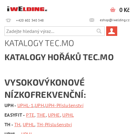
0 Kč
eshop@iwelding.cz
+420 602 340 348‎‎
KATALOGY TEC.MO
KATALOGY HOŘÁKŮ TEC.MO
VYSOKOVÝKONOVÉ
NÍZKOFREKVENČNÍ:
UPH -
UPHL-1
,
UPH
,
UPH-Příslušenství
EASYFIT -
PTE
,
THE
,
UPHE
,
UPHL
TH -
TH
,
UPHL
,
TH-Příslušenství