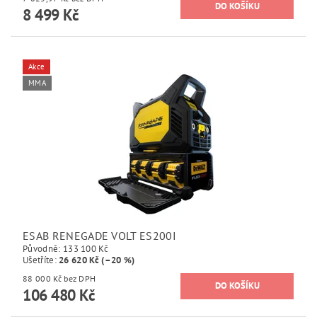
8 499 Kč
Akce
MMA
ESAB RENEGADE VOLT ES200I
Původně:
133 100 Kč
Ušetříte
:
26 620 Kč (–20 %)
88 000 Kč bez DPH
106 480 Kč