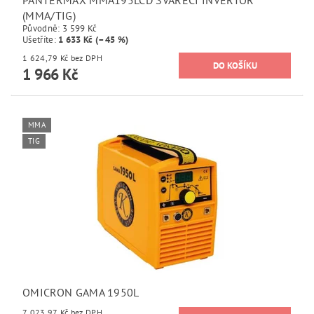
PANTERMAX MMA195LCD SVÁŘECÍ INVERTOR
(MMA/TIG)
Původně:
3 599 Kč
Ušetříte
:
1 633 Kč (–45 %)
1 624,79 Kč bez DPH
1 966 Kč
MMA
TIG
OMICRON GAMA 1950L
7 023,97 Kč bez DPH