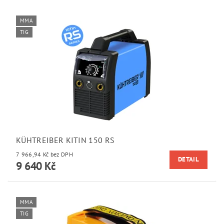
MMA
TIG
KÜHTREIBER KITIN 150 RS
7 966,94 Kč bez DPH
DETAIL
9 640 Kč
MMA
TIG