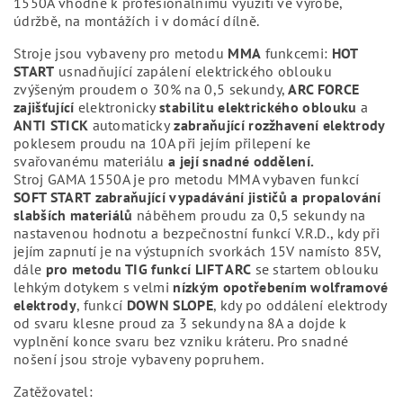
1550A vhodné k profesionálnímu využití ve výrobě,
údržbě, na montážích i v domácí dílně.
Stroje jsou vybaveny pro metodu
MMA
funkcemi:
HOT
START
usnadňující zapálení elektrického oblouku
zvýšeným proudem o 30% na 0,5 sekundy,
ARC FORCE
zajišťující
elektronicky
stabilitu elektrického oblouku
a
ANTI STICK
automaticky
zabraňující rozžhavení elektrody
poklesem proudu na 10A při jejím přilepení ke
svařovanému materiálu
a její snadné oddělení.
Stroj GAMA 1550A je pro metodu MMA vybaven funkcí
SOFT START
zabraňující vypadávání jističů a propalování
slabších materiálů
náběhem proudu za 0,5 sekundy na
nastavenou hodnotu a bezpečnostní funkcí V.R.D., kdy při
jejím zapnutí je na výstupních svorkách 15V namísto 85V,
dále
pro metodu TIG funkcí LIFT ARC
se startem oblouku
lehkým dotykem s velmi
nízkým opotřebením wolframové
elektrody
, funkcí
DOWN SLOPE
, kdy po oddálení elektrody
od svaru klesne proud za 3 sekundy na 8A a dojde k
vyplnění konce svaru bez vzniku kráteru. Pro snadné
nošení jsou stroje vybaveny popruhem.
Zatěžovatel: