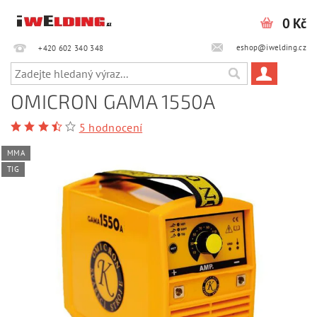
0 Kč
eshop@iwelding.cz
+420 602 340 348‎‎
OMICRON GAMA 1550A
5 hodnocení
MMA
TIG