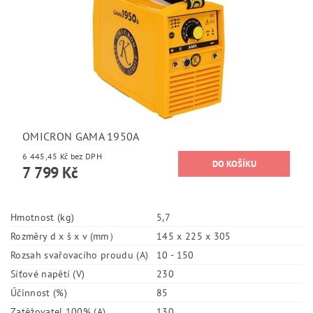
OMICRON GAMA 1950A
6 445,45 Kč bez DPH
7 799 Kč
Hmotnost (kg)
5,7
Rozměry d x š x v (mm）
145 x 225 x 305
Rozsah svařovacího proudu (A)
10 - 150
Síťové napětí (V)
230
Účinnost (%)
85
Zatěžovatel 100% (A)
130