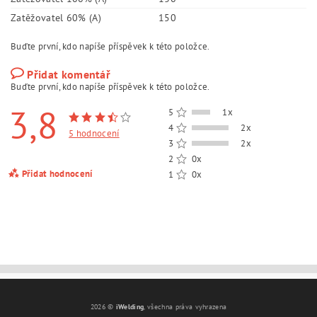
Zatěžovatel 60% (A)
150
Buďte první, kdo napíše příspěvek k této položce.
Přidat komentář
Buďte první, kdo napíše příspěvek k této položce.
3,8
5
1x
4
2x
5 hodnocení
3
2x
2
0x
Přidat hodnocení
1
0x
2026 ©
iWelding
, všechna práva vyhrazena