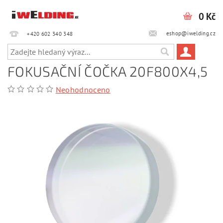
0 Kč
eshop@iwelding.cz
+420 602 340 348‎‎
FOKUSAČNÍ ČOČKA 20F800X4,5
Neohodnoceno