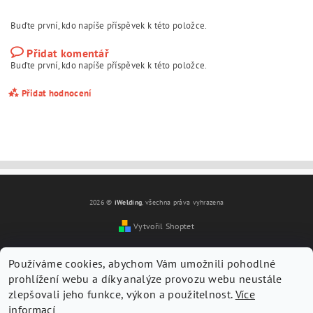
Buďte první, kdo napíše příspěvek k této položce.
Přidat komentář
Buďte první, kdo napíše příspěvek k této položce.
Přidat hodnocení
2026 ©
iWelding
, všechna práva vyhrazena
Vytvořil Shoptet
Používáme cookies, abychom Vám umožnili pohodlné
prohlížení webu a díky analýze provozu webu neustále
zlepšovali jeho funkce, výkon a použitelnost.
Více
informací
Vložením hodnocení souhlasíte s
podmínkami ochrany