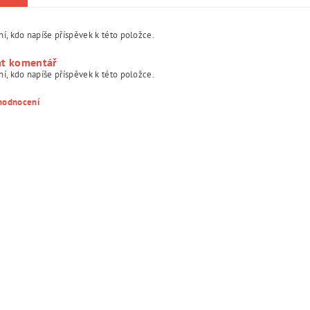
í, kdo napíše příspěvek k této položce.
at komentář
í, kdo napíše příspěvek k této položce.
 hodnocení
ním hodnocení souhlasíte s
podmínkami ochrany osobních údajů