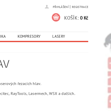
|
PŘIHLÁŠENÍ
REGISTRACE
KOŠÍK:
0 Kč
IKA
KOMPRESORY
LASERY
AV
aserových řezacích hlav.
ecitec, RayTools, Lasermech, WSX a dalších.