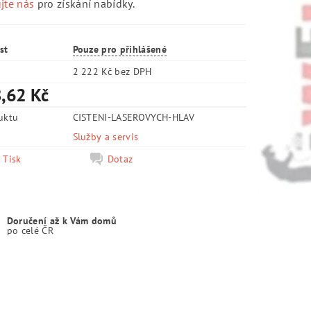
jte nás
pro získání nabídky.
st
Pouze pro přihlášené
2 222 Kč bez DPH
,62 Kč
uktu
CISTENI-LASEROVYCH-HLAV
e
Služby a servis
Tisk
Dotaz
Doručení až k Vám domů
po celé ČR