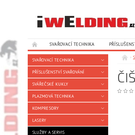
SVAŘOVACÍ TECHNIKA
PŘÍSLUŠENS
SLUŽBY A SERVIS
KONTAKTY
S
SVAŘOVACÍ TECHNIKA
ČI
PŘÍSLUŠENSTVÍ SVAŘOVÁNÍ
SVÁŘEČSKÉ KUKLY
PLAZMOVÁ TECHNIKA
KOMPRESORY
LASERY
SLUŽBY A SERVIS