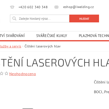
eshop@iwelding.cz
+420 602 340 348‎‎
TVÍ SVAŘOVÁNÍ
SVÁŘEČSKÉ KUKLY
PLAZMOVÁ TECHN
lužby a servis
Čištění laserových hlav
ŠTĚNÍ LASEROVÝCH HL
Neohodnoceno
Čištění l
BOCI, Pr