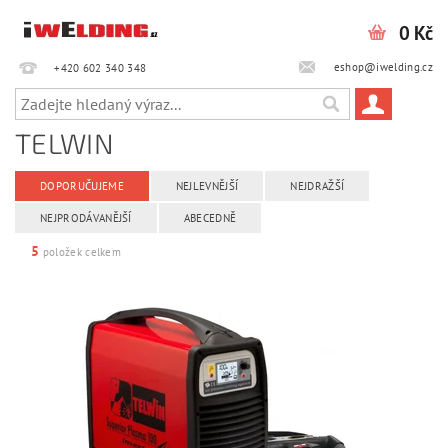
0 Kč
eshop@iwelding.cz
+420 602 340 348‎‎
TELWIN
DOPORUČUJEME
NEJLEVNĚJŠÍ
NEJDRAŽŠÍ
NEJPRODÁVANĚJŠÍ
ABECEDNĚ
5
položek celkem