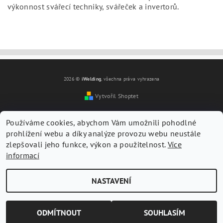
výkonnost svářecí techniky, svářeček a invertorů.
2026 ©
iWelding
, všechna práva vyhrazena
Vytvořil Shoptet
Vložením hodnocení souhlasíte s
podmínkami ochrany
Používáme cookies, abychom Vám umožnili pohodlné
osobních údajů
prohlížení webu a díky analýze provozu webu neustále
zlepšovali jeho funkce, výkon a použitelnost.
Více
informací
NASTAVENÍ
ODMÍTNOUT
SOUHLASÍM