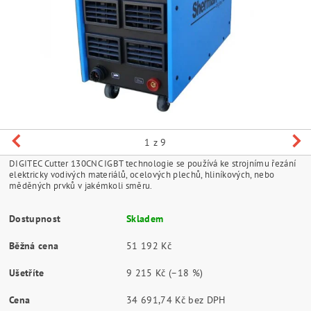
1
z 9
DIGITEC Cutter 130CNC IGBT technologie se používá ke strojnímu řezání
elektricky vodivých materiálů, ocelových plechů, hliníkových, nebo
měděných prvků v jakémkoli směru.
Dostupnost
Skladem
Běžná cena
51 192 Kč
Ušetříte
9 215 Kč
(–18 %)
Cena
34 691,74 Kč bez DPH