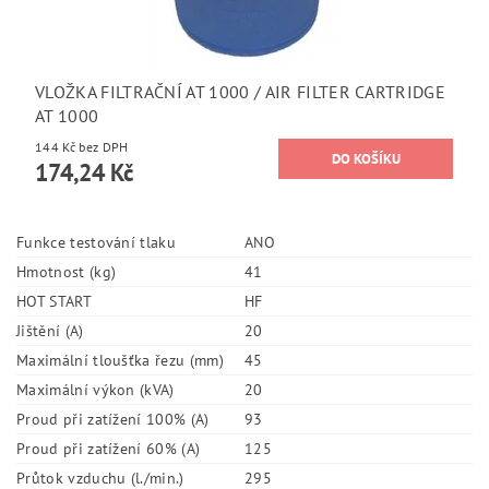
VLOŽKA FILTRAČNÍ AT 1000 / AIR FILTER CARTRIDGE
AT 1000
144 Kč bez DPH
174,24 Kč
Funkce testování tlaku
ANO
Hmotnost (kg)
41
HOT START
HF
Jištění (A)
20
Maximální tloušťka řezu (mm)
45
Maximální výkon (kVA)
20
Proud při zatížení 100% (A)
93
Proud při zatížení 60% (A)
125
Průtok vzduchu (l./min.)
295