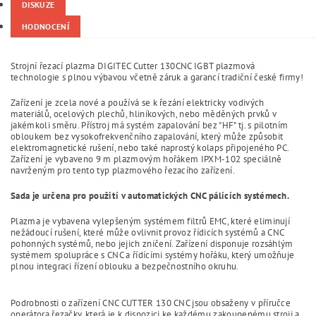
DISKUZE
HODNOCENÍ
Strojní řezací plazma DIGITEC Cutter 130CNC IGBT plazmová
technologie s plnou výbavou včetně záruk a garancí tradiční české firmy!
Zařízení je zcela nové a používá se k řezání elektricky vodivých
materiálů, ocelových plechů, hliníkových, nebo měděných prvků v
jakémkoli směru. Přístroj má systém zapalování bez "HF" tj. s pilotním
obloukem bez vysokofrekvenčního zapalování, který může způsobit
elektromagnetické rušení, nebo také naprostý kolaps připojeného PC.
Zařízení je vybaveno 9 m plazmovým hořákem IPXM-102 speciálně
navrženým pro tento typ plazmového řezacího zařízení.
Sada je určena pro použití v automatických CNC pálících systémech.
Plazma je vybavena vylepšeným systémem filtrů EMC, které eliminují
nežádoucí rušení, které může ovlivnit provoz řídicích systémů a CNC
pohonných systémů, nebo jejich zničení. Zařízení disponuje rozsáhlým
systémem spolupráce s CNC a řídícími systémy hořáku, který umožňuje
plnou integraci řízení oblouku a bezpečnostního okruhu.
Podrobnosti o zařízení CNC CUTTER 130 CNC jsou obsaženy v příručce
operátora řezačky, která je k dispozici ke každému zakoupenému stroji a