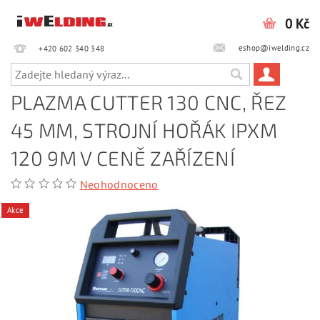
0 Kč
eshop@iwelding.cz
+420 602 340 348‎‎
PLAZMA CUTTER 130 CNC, ŘEZ
45 MM, STROJNÍ HOŘÁK IPXM
120 9M V CENĚ ZAŘÍZENÍ
Neohodnoceno
Akce