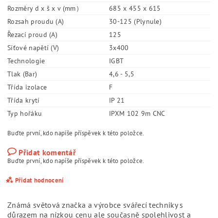
Rozměry d x š x v (mm）
685 x 455 x 615
Rozsah proudu (A)
30-125 (Plynule)
Řezací proud (A)
125
Síťové napětí (V)
3x400
Technologie
IGBT
Tlak (Bar)
4,6 - 5,5
Třída izolace
F
Třída krytí
IP 21
Typ hořáku
IPXM 102 9m CNC
Buďte první, kdo napíše příspěvek k této položce.
Přidat komentář
Buďte první, kdo napíše příspěvek k této položce.
Přidat hodnocení
Známá světová značka a výrobce svářecí techniky s
důrazem na nízkou cenu ale současně spolehlivost a