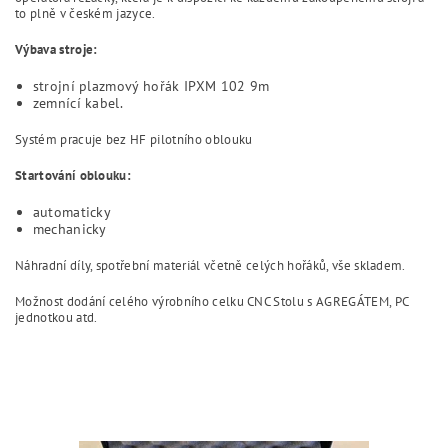
to plně v českém jazyce.
Výbava stroje:
strojní plazmový hořák IPXM 102 9m
zemnící kabel.
Systém pracuje bez HF pilotního oblouku
Startování oblouku:
automaticky
mechanicky
Náhradní díly, spotřební materiál včetně celých hořáků, vše skladem.
Možnost dodání celého výrobního celku CNC Stolu s AGREGÁTEM, PC
jednotkou atd.