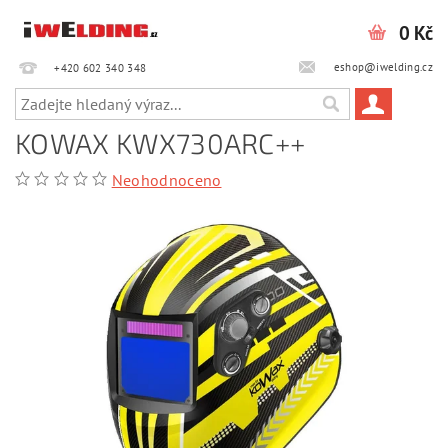
0 Kč
eshop@iwelding.cz
+420 602 340 348‎‎
KOWAX KWX730ARC++
Neohodnoceno