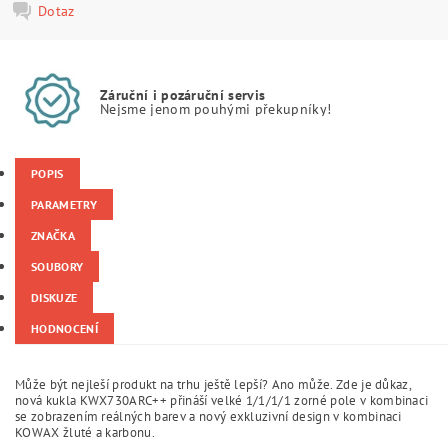
Dotaz
Záruční i pozáruční servis
Nejsme jenom pouhými překupníky!
POPIS
PARAMETRY
ZNAČKA
SOUBORY
DISKUZE
HODNOCENÍ
Může být nejleší produkt na trhu ještě lepší? Ano může. Zde je důkaz,
nová kukla KWX730ARC++ přináší velké 1/1/1/1 zorné pole v kombinaci
se zobrazením reálných barev a nový exkluzivní design v kombinaci
KOWAX žluté a karbonu.