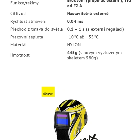
Broušení (přepínač externí), TIG
Funkce/režimy
od ?2 A
Citlivost
Nastavitelná externě
Rychlost stmavení
0,04 ms
Přechod z tmava do světla
0,1 – 1 s (s externí regulací)
Pracovní teplota
-10°C až + 55°C
Materiál
NYLON
445g
(s novým vyztuženým
Hmotnost
skeletem 580g)