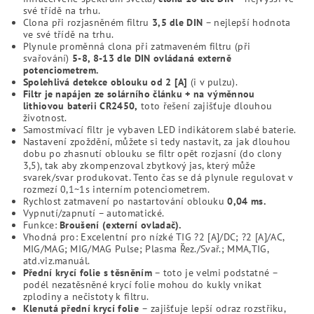
své třídě na trhu.
Clona při rozjasněném filtru
3,5 dle DIN
– nejlepší hodnota
ve své třídě na trhu.
Plynule proměnná clona při zatmaveném filtru (při
svařování)
5-8, 8-13 dle DIN ovládaná externě
potenciometrem.
Spolehlivá detekce oblouku od 2 [A]
(i v pulzu).
Filtr je napájen ze solárního článku + na výměnnou
lithiovou baterii CR2450,
toto řešení zajišťuje dlouhou
životnost.
Samostmívací filtr je vybaven LED indikátorem slabé baterie.
Nastavení zpoždění, můžete si tedy nastavit, za jak dlouhou
dobu po zhasnutí oblouku se filtr opět rozjasní (do clony
3,5), tak aby zkompenzoval zbytkový jas, který může
svarek/svar produkovat. Tento čas se dá plynule regulovat v
rozmezí 0,1~1s interním potenciometrem.
Rychlost zatmavení po nastartování oblouku
0,04 ms.
Vypnutí/zapnutí – automatické.
Funkce:
Broušení (externí ovladač).
Vhodná pro: Excelentní pro nízké TIG ?2 [A]/DC; ?2 [A]/AC,
MIG/MAG; MIG/MAG Pulse; Plasma Řez./Svař.; MMA,TIG,
atd.viz.manuál.
Přední krycí folie s těsněním
– toto je velmi podstatné –
podél nezatěsněné krycí folie mohou do kukly vnikat
zplodiny a nečistoty k filtru.
Klenutá přední krycí folie
– zajišťuje lepší odraz rozstřiku,