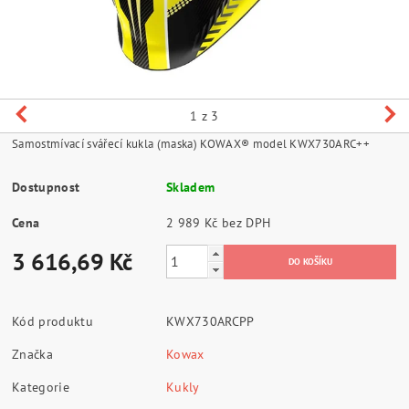
1
z 3
Samostmívací svářecí kukla (maska) KOWAX® model KWX730ARC++
Dostupnost
Skladem
Cena
2 989 Kč bez DPH
3 616,69 Kč
Kód produktu
KWX730ARCPP
Značka
Kowax
Kategorie
Kukly