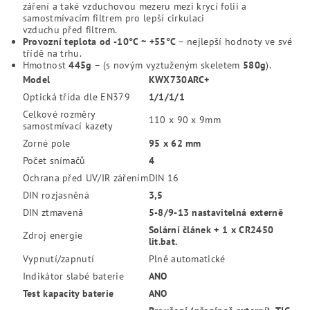
záření a také vzduchovou mezeru mezi krycí folii a
samostmívacím filtrem pro lepší cirkulaci
vzduchu před filtrem.
Provozní teplota od -10°C ~ +55°C
– nejlepší hodnoty ve své
třídě na trhu.
Hmotnost
445g
– (s novým vyztuženým skeletem
580g
).
Model
KWX730ARC+
Optická třída dle EN379
1/1/1/1
Celkové rozměry
110 x 90 x 9mm
samostmívací kazety
Zorné pole
95 x 62 mm
Počet snímačů
4
Ochrana před UV/IR zářením
DIN 16
DIN rozjasněná
3,5
DIN ztmavená
5-8/9-13 nastavitelná externě
Solární článek + 1 x CR2450
Zdroj energie
lit.bat.
Vypnutí/zapnutí
Plně automatické
Indikátor slabé baterie
ANO
Test kapacity baterie
ANO