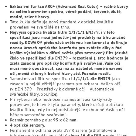
Exkluzivní funkce ARC+ (Advanced Real Color) – reálné barvy
na celém barevném spektru, věrné podání, červené, žluté,
modré, zelené barvy.
Tato kukla definuje nový standard v optické kvalitě a
provedení ve své třídě na trhu.
Nejvyšší optická kvalita filtru 1/1/1/1 EN379, i v této
specifikaci jsou mezi jednotlivými produkty na trhu značně
rozdíly. KOWAX® překonává světovou
konkurenci a definuje
novou úroveň optického komfortu pro svářeče díky o řád
lepším výsledkům v difuzi světla přes zatmavený filtr (druhé
číslo ve specifikaci dle EN379 – rozostření ), tato hodnota je
zcela zásadní pro optický komfort při svařování. Vaše oči
musí méně doostřovat, což má za následek méně unavené
oči, menší sklony k bolení hlavy atd. Poznáte rozdíl.
Samostmívací filtr ve specifikaci
1/1/1/1 dle EN379
jako
zásadní a nejdůležitější parametr pro ochranu Vašich očí.
(viz.EN 379 – Prostředky k ochraně očí – Automatické
svářečské filtry, obr.níže).
Při výběru nebo hodnocení samostmívací kukly vždy
porovnávejte hlavně tyto parametry, které určují optickou
kvalitu filtru, tedy to nejpodstatnější v ochranně Vašich očí
během samotného svařování.
Rozměr zorného pole:
95 x 62 mm.
4 optické senzory.
Permanentní ochrana proti UV/IR záření (ultrafialové a
infračervené spektrum světla)
clona 16 dle DIN
– nejvyšší ve